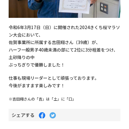
令和6年3月17日（日）に開催された2024きくち桜マラソ
ン大会において、
佐賀事業所に所属する吉田翔さん（39歳）が、
ハーフ一般男子40歳未満の部にて2位に3分程差をつけ、
土砂降りの中
ぶっちぎりで優勝しました！
仕事も現場リーダーとして頑張っております。
今後がますます楽しみです！
※吉田翔さんの「吉」は「土」に「口」
Facebook
Twitter
シェアする
で
で
シ
シ