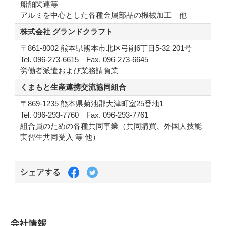
船舶関連等
アルミを中心とした各種金属部品の機械加工 他
株式会社 グランドクラフト
〒861-8002 熊本県熊本市北区弓削6丁目5-32 201号
Tel. 096-273-6615 Fax. 096-273-6645
労働者派遣および業務請負業
くまもと生産連携交流協同組合
〒869-1235 熊本県菊池郡大津町室25番地1
Tel. 096-293-7760 Fax. 096-293-7761
組合員のための各種共同事業（共同購買、外国人技能
実習生共同受入 等 他）
Facebook
Twitter
シェアする
で
で
シ
シ
ェ
ェ
ア
ア
す
す
会社情報