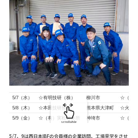
5/7（水）
☆有明技研（株）
柳川市
☆（株
5/8（木）
☆本田技研熊本
熊本県大津町
☆火の
5/9（金）
☆（有）実松製作所
神埼市
☆（株
scrollable
5/7、9は西日本IBFの会員様の企業訪問、工場見学をさせ