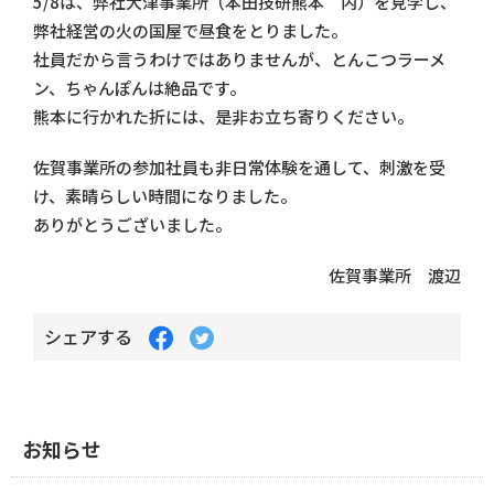
5/8は、弊社大津事業所（本田技研熊本 内）を見学し、
弊社経営の火の国屋で昼食をとりました。
社員だから言うわけではありませんが、とんこつラーメ
ン、ちゃんぽんは絶品です。
熊本に行かれた折には、是非お立ち寄りください。
佐賀事業所の参加社員も非日常体験を通して、刺激を受
け、素晴らしい時間になりました。
ありがとうございました。
佐賀事業所 渡辺
Facebook
Twitter
シェアする
で
で
シ
シ
ェ
ェ
ア
ア
す
す
お知らせ
る
る